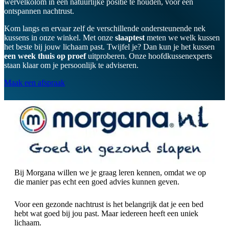
wervelkolom in een natuurlijke positie te houden, voor een
ontspannen nachtrust.
Kom langs en ervaar zelf de verschillende ondersteunende nek
kussens in onze winkel. Met onze
slaaptest
meten we welk kussen
het beste bij jouw lichaam past. Twijfel je? Dan kun je het kussen
een week thuis op proef
uitproberen. Onze hoofdkussenexperts
staan klaar om je persoonlijk te adviseren.
Maak een afspraak
Bij Morgana willen we je graag leren kennen, omdat we op
die manier pas echt een goed advies kunnen geven.
Voor een gezonde nachtrust is het belangrijk dat je een bed
hebt wat goed bij jou past. Maar iedereen heeft een uniek
lichaam.